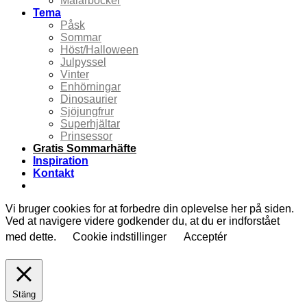
Målarböcker
Tema
Påsk
Sommar
Höst/Halloween
Julpyssel
Vinter
Enhörningar
Dinosaurier
Sjöjungfrur
Superhjältar
Prinsessor
Gratis Sommarhäfte
Inspiration
Kontakt
Vi bruger cookies for at forbedre din oplevelse her på siden.
Ved at navigere videre godkender du, at du er indforstået
med dette.
Cookie indstillinger
Acceptér
Stäng