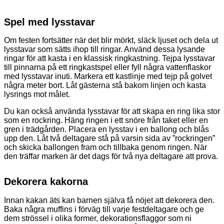
Spel med lysstavar
Om festen fortsätter när det blir mörkt, släck ljuset och dela ut
lysstavar som sätts ihop till ringar. Använd dessa lysande
ringar för att kasta i en klassisk ringkastning. Tejpa lysstavar
till pinnarna på ett ringkastspel eller fyll några vattenflaskor
med lysstavar inuti. Markera ett kastlinje med tejp på golvet
några meter bort. Låt gästerna stå bakom linjen och kasta
lysrings mot målet.
Du kan också använda lysstavar för att skapa en ring lika stor
som en rockring. Häng ringen i ett snöre från taket eller en
gren i trädgården. Placera en lysstav i en ballong och blås
upp den. Låt två deltagare stå på varsin sida av ”rockringen”
och skicka ballongen fram och tillbaka genom ringen. När
den träffar marken är det dags för två nya deltagare att prova.
Dekorera kakorna
Innan kakan äts kan barnen själva få nöjet att dekorera den.
Baka några muffins i förväg till varje festdeltagare och ge
dem strössel i olika former, dekorationsflaggor som ni