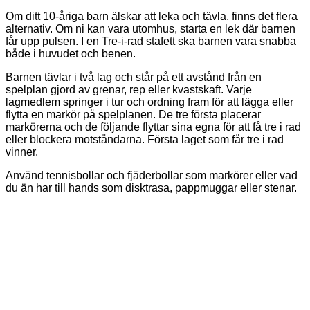
Om ditt 10-åriga barn älskar att leka och tävla, finns det flera
alternativ. Om ni kan vara utomhus, starta en lek där barnen
får upp pulsen. I en Tre-i-rad stafett ska barnen vara snabba
både i huvudet och benen.
Barnen tävlar i två lag och står på ett avstånd från en
spelplan gjord av grenar, rep eller kvastskaft. Varje
lagmedlem springer i tur och ordning fram för att lägga eller
flytta en markör på spelplanen. De tre första placerar
markörerna och de följande flyttar sina egna för att få tre i rad
eller blockera motståndarna. Första laget som får tre i rad
vinner.
Använd tennisbollar och fjäderbollar som markörer eller vad
du än har till hands som disktrasa, pappmuggar eller stenar.