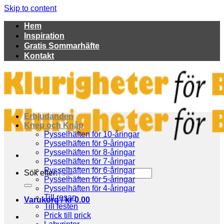
Skip to content
Hem
Inspiration
Gratis Sommarhäfte
Kontakt
Erbjudanden
Knep och Knåp
Pysselhäften för 10-åringar
Pysselhäften för 9-åringar
Pysselhäften för 8-åringar
Pysselhäften för 7-åringar
Pysselhäften för 6-åringar
Sök efter:
Pysselhäften för 5-åringar
Pysselhäften för 4-åringar
Till resan
Varukorg /
kr
0.00
Till festen
Prick till prick