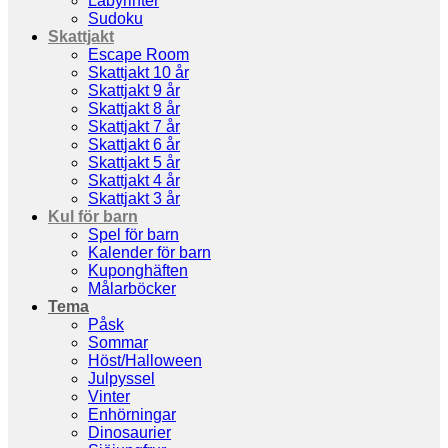
Labyrinter
Sudoku
Skattjakt
Escape Room
Skattjakt 10 år
Skattjakt 9 år
Skattjakt 8 år
Skattjakt 7 år
Skattjakt 6 år
Skattjakt 5 år
Skattjakt 4 år
Skattjakt 3 år
Kul för barn
Spel för barn
Kalender för barn
Kuponghäften
Målarböcker
Tema
Påsk
Sommar
Höst/Halloween
Julpyssel
Vinter
Enhörningar
Dinosaurier