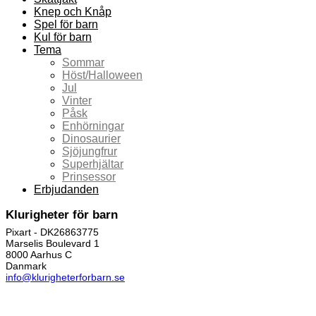
Knep och Knåp
Spel för barn
Kul för barn
Tema
Sommar
Höst/Halloween
Jul
Vinter
Påsk
Enhörningar
Dinosaurier
Sjöjungfrur
Superhjältar
Prinsessor
Erbjudanden
Klurigheter för barn
Pixart - DK26863775
Marselis Boulevard 1
8000 Aarhus C
Danmark
info@klurigheterforbarn.se