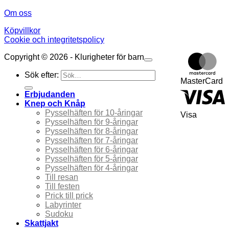
Om oss
Köpvillkor
Cookie och integritetspolicy
Copyright © 2026 - Klurigheter för barn
Sök efter:
MasterCard
Erbjudanden
Knep och Knåp
Pysselhäften för 10-åringar
Visa
Pysselhäften för 9-åringar
Pysselhäften för 8-åringar
Pysselhäften för 7-åringar
Pysselhäften för 6-åringar
Pysselhäften för 5-åringar
Pysselhäften för 4-åringar
Till resan
Till festen
Prick till prick
Labyrinter
Sudoku
Skattjakt