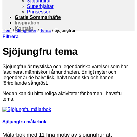
Sjöjungfrur
Superhjältar
Prinsessor
Gratis Sommarhäfte
Inspiration
Kontakt
Hem
/
Klurigheter
/
Tema
/
Sjöjungfrur
Filtrera
Sjöjungfru tema
Sjöjungfrur är mystiska och legendariska varelser som har
fascinerat människor i århundraden. Enligt myter och
legender är de halvt fisk, halvt människa och har en
förtrollande sångröst.
Nedan kan du hitta roliga aktiviteter för barnen i havsfru
tema.
Sjöjungfru målarbok
Målarbok med 11 fina motiv av sjöjungfrur att