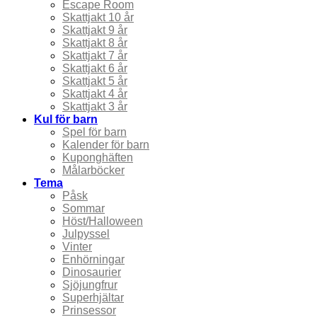
Escape Room
Skattjakt 10 år
Skattjakt 9 år
Skattjakt 8 år
Skattjakt 7 år
Skattjakt 6 år
Skattjakt 5 år
Skattjakt 4 år
Skattjakt 3 år
Kul för barn
Spel för barn
Kalender för barn
Kuponghäften
Målarböcker
Tema
Påsk
Sommar
Höst/Halloween
Julpyssel
Vinter
Enhörningar
Dinosaurier
Sjöjungfrur
Superhjältar
Prinsessor