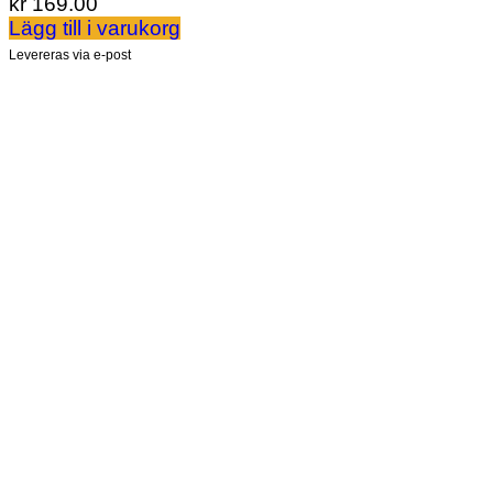
kr
169.00
Lägg till i varukorg
Levereras via e-post