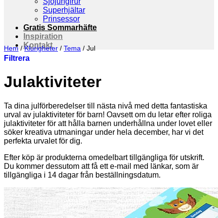
Sjöjungfrur
Superhjältar
Prinsessor
Gratis Sommarhäfte
Inspiration
Kontakt
Hem
/
Klurigheter
/
Tema
/
Jul
Filtrera
Julaktiviteter
Ta dina julförberedelser till nästa nivå med detta fantastiska
urval av julaktiviteter för barn! Oavsett om du letar efter roliga
julaktiviteter för att hålla barnen underhållna under lovet eller
söker kreativa utmaningar under hela december, har vi det
perfekta urvalet för dig.
Efter köp är produkterna omedelbart tillgängliga för utskrift.
Du kommer dessutom att få ett e-mail med länkar, som är
tillgängliga i 14 dagar från beställningsdatum.