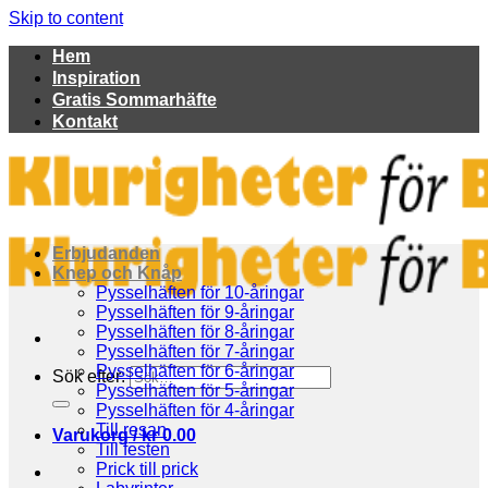
Skip to content
Hem
Inspiration
Gratis Sommarhäfte
Kontakt
Erbjudanden
Knep och Knåp
Pysselhäften för 10-åringar
Pysselhäften för 9-åringar
Pysselhäften för 8-åringar
Pysselhäften för 7-åringar
Pysselhäften för 6-åringar
Sök efter:
Pysselhäften för 5-åringar
Pysselhäften för 4-åringar
Till resan
Varukorg /
kr
0.00
Till festen
Prick till prick