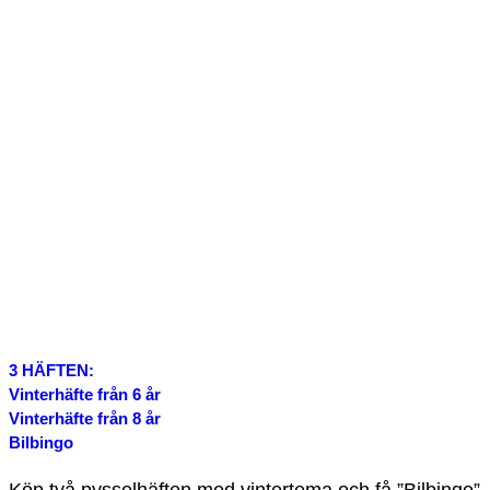
3 HÄFTEN:
Vinterhäfte från 6 år
Vinterhäfte från 8 år
Bilbingo
Köp två pysselhäften med vintertema och få ”Bilbingo”