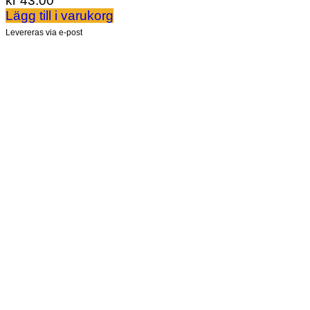
kr
43.00
Lägg till i varukorg
Levereras via e-post