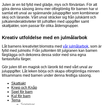
Julen är en tid fylld med glädje, mys och förväntan. För att
göra denna säsong ännu mer oförglömlig för barnen har vi
samlat ett urval av spännande juluppgifter som kombinerar
skoj och lärande. Vårt urval sträcker sig från julskämt och
julkalenderaktiviteter till julhäften med uppgifter samt
skattjakter, som passar för olika åldersgrupper.
Kreativ utfoldelse med en julmålarbok
Låt barnens kreativitet blomstra med
vår julmålarbok
, som är
fylld med julmotiv. Från jultomten till julgranen kan barnen
färglägga och dekorera dessa sidor med sina egna
fantasifulla färger.
Gör julen till en magisk och lärorik tid med vårt urval av
juluppgifter. Låt leken börja och skapa oförglömliga minnen
tillsammans med barnen under denna festliga säsong.
Skattjakt
Knep och Knåp
Spel för barn
Kul för barn
Tema
Sommar