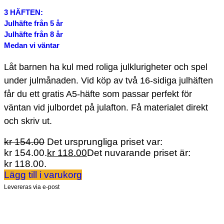
3 HÄFTEN:
Julhäfte från 5 år
Julhäfte från 8 år
Medan vi väntar
Låt barnen ha kul med roliga julklurigheter och spel
under julmånaden. Vid köp av två 16-sidiga julhäften
får du ett gratis A5-häfte som passar perfekt för
väntan vid julbordet på julafton. Få materialet direkt
och skriv ut.
kr
154.00
Det ursprungliga priset var:
kr 154.00.
kr
118.00
Det nuvarande priset är:
kr 118.00.
Lägg till i varukorg
Levereras via e-post