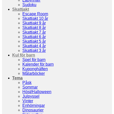
Labyrinter
Sudoku
Skattjakt
Escape Room
Skattjakt 10 år
Skattjakt 9 år
Skattjakt 8 år
Skattjakt 7 år
Skattjakt 6 år
Skattjakt 5 år
Skattjakt 4 år
Skattjakt 3 år
Kul för barn
Spel för barn
Kalender för barn
Kuponghäften
Målarböcker
Tema
Påsk
Sommar
Höst/Halloween
Julpyssel
Vinter
Enhörningar
Dinosaurier