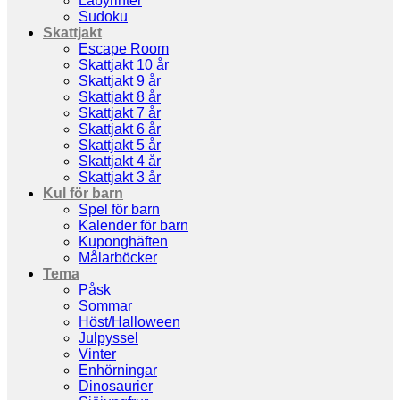
Labyrinter
Sudoku
Skattjakt
Escape Room
Skattjakt 10 år
Skattjakt 9 år
Skattjakt 8 år
Skattjakt 7 år
Skattjakt 6 år
Skattjakt 5 år
Skattjakt 4 år
Skattjakt 3 år
Kul för barn
Spel för barn
Kalender för barn
Kuponghäften
Målarböcker
Tema
Påsk
Sommar
Höst/Halloween
Julpyssel
Vinter
Enhörningar
Dinosaurier