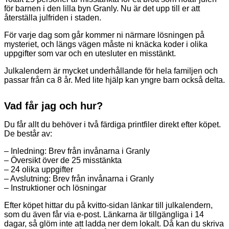
för barnen i den lilla byn Granly. Nu är det upp till er att
återställa julfriden i staden.
För varje dag som går kommer ni närmare lösningen på
mysteriet, och längs vägen måste ni knäcka koder i olika
uppgifter som var och en utesluter en misstänkt.
Julkalendern är mycket underhållande för hela familjen och
passar från ca 8 år. Med lite hjälp kan yngre barn också delta.
Vad får jag och hur?
Du får allt du behöver i två färdiga printfiler direkt efter köpet.
De består av:
– Inledning: Brev från invånarna i Granly
– Översikt över de 25 misstänkta
– 24 olika uppgifter
– Avslutning: Brev från invånarna i Granly
– Instruktioner och lösningar
Efter köpet hittar du på kvitto-sidan länkar till julkalendern,
som du även får via e-post. Länkarna är tillgängliga i 14
dagar, så glöm inte att ladda ner dem lokalt. Då kan du skriva