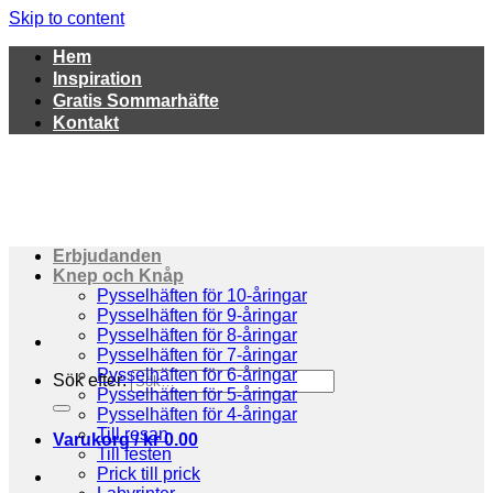
Skip to content
Hem
Inspiration
Gratis Sommarhäfte
Kontakt
Erbjudanden
Knep och Knåp
Pysselhäften för 10-åringar
Pysselhäften för 9-åringar
Pysselhäften för 8-åringar
Pysselhäften för 7-åringar
Pysselhäften för 6-åringar
Sök efter:
Pysselhäften för 5-åringar
Pysselhäften för 4-åringar
Till resan
Varukorg /
kr
0.00
Till festen
Prick till prick