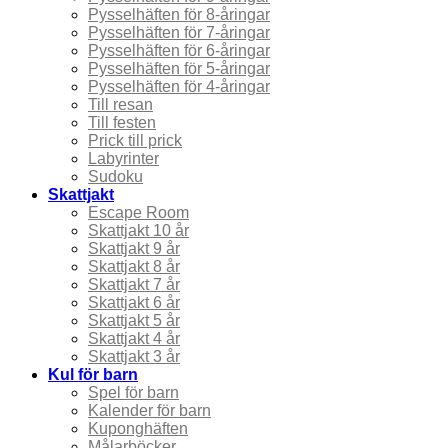
Pysselhäften för 8-åringar
Pysselhäften för 7-åringar
Pysselhäften för 6-åringar
Pysselhäften för 5-åringar
Pysselhäften för 4-åringar
Till resan
Till festen
Prick till prick
Labyrinter
Sudoku
Skattjakt
Escape Room
Skattjakt 10 år
Skattjakt 9 år
Skattjakt 8 år
Skattjakt 7 år
Skattjakt 6 år
Skattjakt 5 år
Skattjakt 4 år
Skattjakt 3 år
Kul för barn
Spel för barn
Kalender för barn
Kuponghäften
Målarböcker