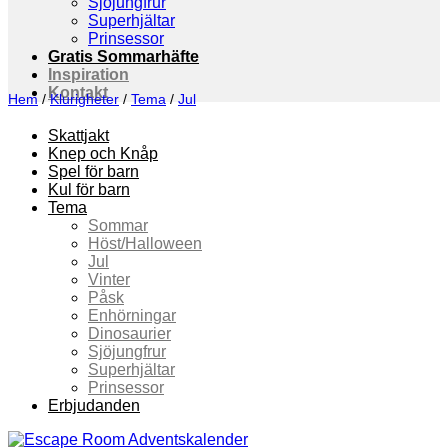
Sjöjungfrur
Superhjältar
Prinsessor
Gratis Sommarhäfte
Inspiration
Kontakt
Hem
/
Klurigheter
/
Tema
/
Jul
Skattjakt
Knep och Knåp
Spel för barn
Kul för barn
Tema
Sommar
Höst/Halloween
Jul
Vinter
Påsk
Enhörningar
Dinosaurier
Sjöjungfrur
Superhjältar
Prinsessor
Erbjudanden