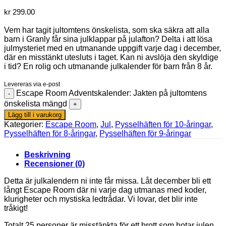
kr
299.00
Vem har tagit jultomtens önskelista, som ska säkra att alla
barn i Granly får sina julklappar på julafton? Delta i att lösa
julmysteriet med en utmanande uppgift varje dag i december,
där en misstänkt utesluts i taget. Kan ni avslöja den skyldige
i tid? En rolig och utmanande julkalender för barn från 8 år.
Levereras via e-post
Escape Room Adventskalender: Jakten på jultomtens
önskelista mängd
Lägg till i varukorg
Kategorier:
Escape Room
,
Jul
,
Pysselhäften för 10-åringar
,
Pysselhäften för 8-åringar
,
Pysselhäften för 9-åringar
Beskrivning
Recensioner (0)
Detta är julkalendern ni inte får missa. Låt december bli ett
långt Escape Room där ni varje dag utmanas med koder,
klurigheter och mystiska ledtrådar. Vi lovar, det blir inte
tråkigt!
Totalt 25 personer är misstänkta för ett brott som hotar julen