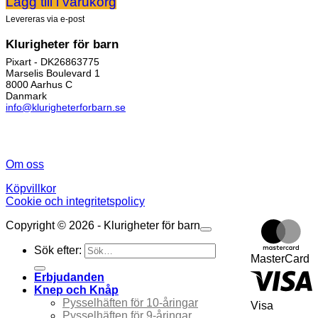
Lägg till i varukorg
Levereras via e-post
Klurigheter för barn
Pixart - DK26863775
Marselis Boulevard 1
8000 Aarhus C
Danmark
info@klurigheterforbarn.se
Om oss
Köpvillkor
Cookie och integritetspolicy
Copyright © 2026 - Klurigheter för barn
Sök efter:
MasterCard
Erbjudanden
Knep och Knåp
Pysselhäften för 10-åringar
Visa
Pysselhäften för 9-åringar