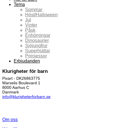
Tema
Sommar
Höst/Halloween
Jul
Vinter
Påsk
Enhörningar
Dinosaurier
Sjöjungfrur
Superhjältar
Prinsessor
Erbjudanden
Klurigheter för barn
Pixart - DK26863775
Marselis Boulevard 1
8000 Aarhus C
Danmark
info@klurigheterforbarn.se
Om oss