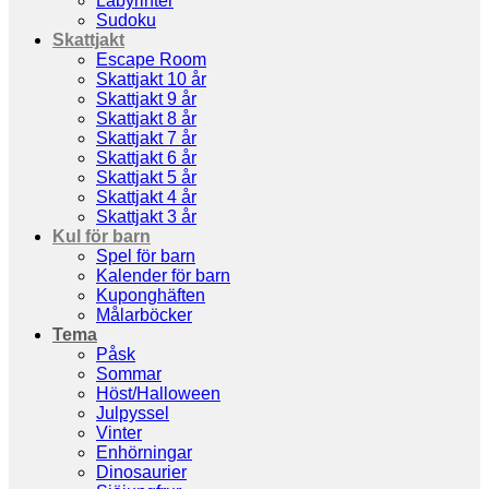
Labyrinter
Sudoku
Skattjakt
Escape Room
Skattjakt 10 år
Skattjakt 9 år
Skattjakt 8 år
Skattjakt 7 år
Skattjakt 6 år
Skattjakt 5 år
Skattjakt 4 år
Skattjakt 3 år
Kul för barn
Spel för barn
Kalender för barn
Kuponghäften
Målarböcker
Tema
Påsk
Sommar
Höst/Halloween
Julpyssel
Vinter
Enhörningar
Dinosaurier