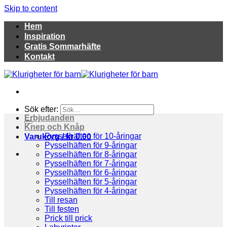
Skip to content
Hem
Inspiration
Gratis Sommarhäfte
Kontakt
Sök efter:
Erbjudanden
Knep och Knåp
Pysselhäften för 10-åringar
Varukorg /
kr
0.00
Pysselhäften för 9-åringar
Pysselhäften för 8-åringar
Pysselhäften för 7-åringar
Pysselhäften för 6-åringar
Pysselhäften för 5-åringar
Pysselhäften för 4-åringar
Till resan
Till festen
Prick till prick