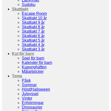
Labyrinter
Sudoku
Skattjakt
Escape Room
Skattjakt 10 år
Skattjakt 9 år
Skattjakt 8 år
Skattjakt 7 år
Skattjakt 6 år
Skattjakt 5 år
Skattjakt 4 år
Skattjakt 3 år
Kul för barn
Spel för barn
Kalender för barn
Kuponghäften
Målarböcker
Tema
Påsk
Sommar
Höst/Halloween
Julpyssel
Vinter
Enhörningar
Dinosaurier