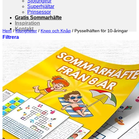
Sjöjungfrur
Superhjältar
Prinsessor
Gratis Sommarhäfte
Inspiration
Kontakt
Hem
/
Klurigheter
/
Knep och Knåp
/
Pysselhäften för 10-åringar
Filtrera