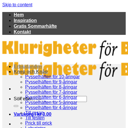
Skip to content
Hem
Inspiration
Gratis Sommarhäfte
Kontakt
Erbjudanden
Knep och Knåp
Pysselhäften för 10-åringar
Pysselhäften för 9-åringar
Pysselhäften för 8-åringar
Pysselhäften för 7-åringar
Pysselhäften för 6-åringar
Sök efter:
Pysselhäften för 5-åringar
Pysselhäften för 4-åringar
Till resan
Varukorg /
kr
0.00
Till festen
Prick till prick