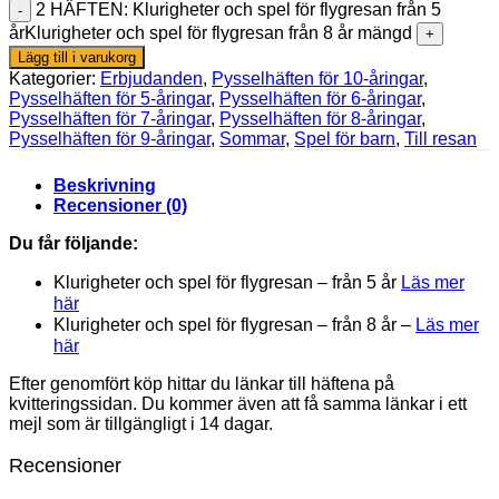
2 HÄFTEN: Klurigheter och spel för flygresan från 5
årKlurigheter och spel för flygresan från 8 år mängd
Lägg till i varukorg
Kategorier:
Erbjudanden
,
Pysselhäften för 10-åringar
,
Pysselhäften för 5-åringar
,
Pysselhäften för 6-åringar
,
Pysselhäften för 7-åringar
,
Pysselhäften för 8-åringar
,
Pysselhäften för 9-åringar
,
Sommar
,
Spel för barn
,
Till resan
Beskrivning
Recensioner (0)
Du får följande:
Klurigheter och spel för flygresan – från 5 år
Läs mer
här
Klurigheter och spel för flygresan – från 8 år –
Läs mer
här
Efter genomfört köp hittar du länkar till häftena på
kvitteringssidan. Du kommer även att få samma länkar i ett
mejl som är tillgängligt i 14 dagar.
Recensioner