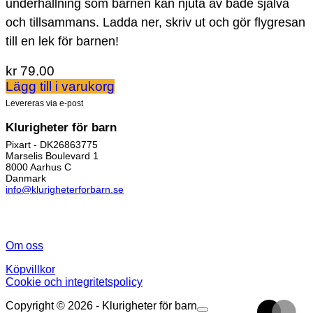
underhållning som barnen kan njuta av både själva
och tillsammans. Ladda ner, skriv ut och gör flygresan
till en lek för barnen!
kr
79.00
Lägg till i varukorg
Levereras via e-post
Klurigheter för barn
Pixart - DK26863775
Marselis Boulevard 1
8000 Aarhus C
Danmark
info@klurigheterforbarn.se
Om oss
Köpvillkor
Cookie och integritetspolicy
Copyright © 2026 - Klurigheter för barn