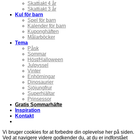
Skattjakt 4 år
Skattjakt 3 år
Kul för barn
Spel för barn
Kalender för barn
Kuponghäften
Målarböcker
Tema
Påsk
Sommar
Höst/Halloween
Julpyssel
Vinter
Enhörningar
Dinosaurier
Sjöjungfrur
Superhjältar
Prinsessor
Gratis Sommarhäfte
Inspiration
Kontakt
Vi bruger cookies for at forbedre din oplevelse her på siden.
Ved at navigere videre godkender du, at du er indforstået