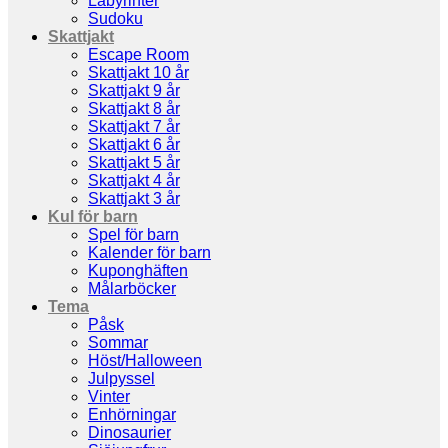
Labyrinter
Sudoku
Skattjakt
Escape Room
Skattjakt 10 år
Skattjakt 9 år
Skattjakt 8 år
Skattjakt 7 år
Skattjakt 6 år
Skattjakt 5 år
Skattjakt 4 år
Skattjakt 3 år
Kul för barn
Spel för barn
Kalender för barn
Kuponghäften
Målarböcker
Tema
Påsk
Sommar
Höst/Halloween
Julpyssel
Vinter
Enhörningar
Dinosaurier