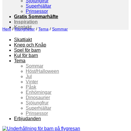
Sjöjungfrur
Superhjältar
Prinsessor
Gratis Sommarhäfte
Inspiration
Kontakt
Hem
/
Klurigheter
/
Tema
/
Sommar
Skattjakt
Knep och Knåp
Spel för barn
Kul för barn
Tema
Sommar
Höst/Halloween
Jul
Vinter
Påsk
Enhörningar
Dinosaurier
Sjöjungfrur
Superhjältar
Prinsessor
Erbjudanden