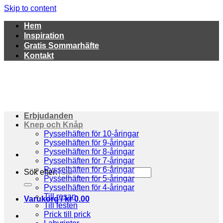
Skip to content
Hem
Inspiration
Gratis Sommarhäfte
Kontakt
Erbjudanden
Knep och Knåp
Pysselhäften för 10-åringar
Pysselhäften för 9-åringar
Pysselhäften för 8-åringar
Pysselhäften för 7-åringar
Pysselhäften för 6-åringar
Sök efter:
Pysselhäften för 5-åringar
Pysselhäften för 4-åringar
Till resan
Varukorg /
kr
0.00
Till festen
Prick till prick