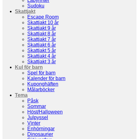
Labyrinter
Sudoku
Skattjakt
Escape Room
Skattjakt 10 år
Skattjakt 9 år
Skattjakt 8 år
Skattjakt 7 år
Skattjakt 6 år
Skattjakt 5 år
Skattjakt 4 år
Skattjakt 3 år
Kul för barn
Spel för barn
Kalender för barn
Kuponghäften
Målarböcker
Tema
Påsk
Sommar
Höst/Halloween
Julpyssel
Vinter
Enhörningar
Dinosaurier