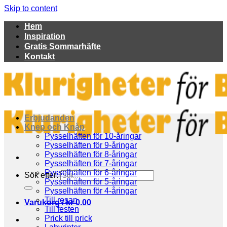
Skip to content
Hem
Inspiration
Gratis Sommarhäfte
Kontakt
Erbjudanden
Knep och Knåp
Pysselhäften för 10-åringar
Pysselhäften för 9-åringar
Pysselhäften för 8-åringar
Pysselhäften för 7-åringar
Pysselhäften för 6-åringar
Sök efter:
Pysselhäften för 5-åringar
Pysselhäften för 4-åringar
Till resan
Varukorg /
kr
0.00
Till festen
Prick till prick