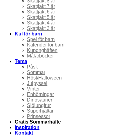
Skattjakt 8 år
Skattjakt 7 år
Skattjakt 6 år
Skattjakt 5 år
Skattjakt 4 år
Skattjakt 3 år
Kul för barn
Spel för barn
Kalender för barn
Kuponghäften
Målarböcker
Tema
Påsk
Sommar
Höst/Halloween
Julpyssel
Vinter
Enhörningar
Dinosaurier
Sjöjungfrur
Superhjältar
Prinsessor
Gratis Sommarhäfte
Inspiration
Kontakt