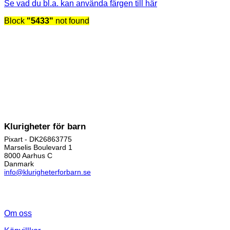
Se vad du bl.a. kan använda färgen till här
Block
"5433"
not found
Klurigheter för barn
Pixart - DK26863775
Marselis Boulevard 1
8000 Aarhus C
Danmark
info@klurigheterforbarn.se
Om oss