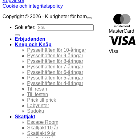
Köpvillkor
Cookie och integritetspolicy
Copyright © 2026 - Klurigheter för barn
Sök efter:
MasterCard
Erbjudanden
Knep och Knåp
Pysselhäften för 10-åringar
Visa
Pysselhäften för 9-åringar
Pysselhäften för 8-åringar
Pysselhäften för 7-åringar
Pysselhäften för 6-åringar
Pysselhäften för 5-åringar
Pysselhäften för 4-åringar
Till resan
Till festen
Prick till prick
Labyrinter
Sudoku
Skattjakt
Escape Room
Skattjakt 10 år
Skattjakt 9 år