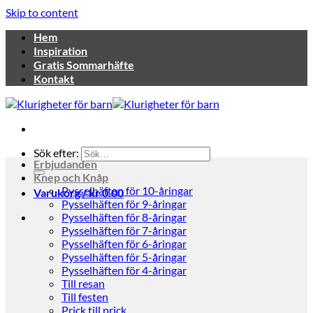
Skip to content
Hem
Inspiration
Gratis Sommarhäfte
Kontakt
Sök efter:
Erbjudanden
Knep och Knåp
Pysselhäften för 10-åringar
Varukorg /
kr
0.00
Pysselhäften för 9-åringar
Pysselhäften för 8-åringar
Pysselhäften för 7-åringar
Pysselhäften för 6-åringar
Pysselhäften för 5-åringar
Pysselhäften för 4-åringar
Till resan
Till festen
Prick till prick