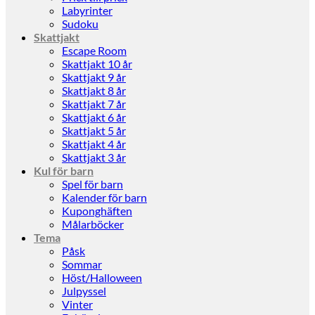
Labyrinter
Sudoku
Skattjakt
Escape Room
Skattjakt 10 år
Skattjakt 9 år
Skattjakt 8 år
Skattjakt 7 år
Skattjakt 6 år
Skattjakt 5 år
Skattjakt 4 år
Skattjakt 3 år
Kul för barn
Spel för barn
Kalender för barn
Kuponghäften
Målarböcker
Tema
Påsk
Sommar
Höst/Halloween
Julpyssel
Vinter