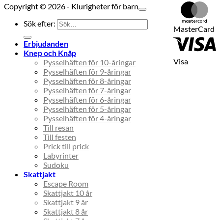
Copyright © 2026 - Klurigheter för barn
Sök efter:
MasterCard
Erbjudanden
Knep och Knåp
Visa
Pysselhäften för 10-åringar
Pysselhäften för 9-åringar
Pysselhäften för 8-åringar
Pysselhäften för 7-åringar
Pysselhäften för 6-åringar
Pysselhäften för 5-åringar
Pysselhäften för 4-åringar
Till resan
Till festen
Prick till prick
Labyrinter
Sudoku
Skattjakt
Escape Room
Skattjakt 10 år
Skattjakt 9 år
Skattjakt 8 år