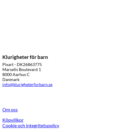
Klurigheter för barn
Pixart - DK26863775
Marselis Boulevard 1
8000 Aarhus C
Danmark
info@klurigheterforbarn.se
Om oss
Köpvillkor
Cookie och integritetspolicy