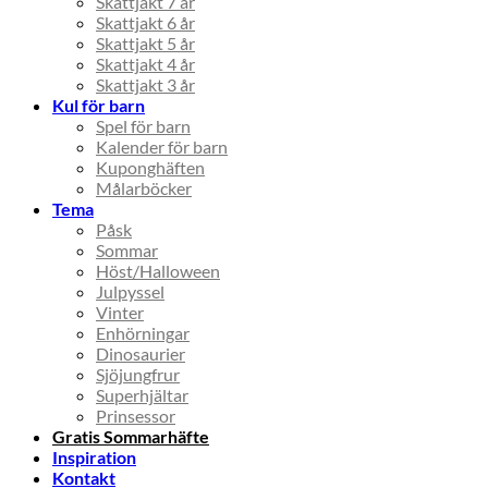
Skattjakt 7 år
Skattjakt 6 år
Skattjakt 5 år
Skattjakt 4 år
Skattjakt 3 år
Kul för barn
Spel för barn
Kalender för barn
Kuponghäften
Målarböcker
Tema
Påsk
Sommar
Höst/Halloween
Julpyssel
Vinter
Enhörningar
Dinosaurier
Sjöjungfrur
Superhjältar
Prinsessor
Gratis Sommarhäfte
Inspiration
Kontakt