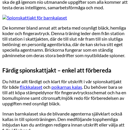
ska de gå igenom nio utmanande uppgifter som alla kommer att
testa deras intelligens, samarbetsförmåga och mod.
De kommer bland annat att arbeta med osynligt bläck, hemliga
koder och fingeravtryck. Denna träning leder dem från station
till station i skattjakten, där de till slut når fram till sin slutliga
belöning: en personlig agentbricka, där de kan skriva sitt eget
speciella agentnamn. Brickorna fungerar som en ständig
påminnelse om deras stora bedrifter som nyutbildade spioner.
Färdig spionskattjakt – enkel att förbereda
Du hittar allt färdigt och klart för utskrift i vår spionskattjakt
för både
flickkalaset
och
pojkarnas kalas
. Du behöver bara se
till att köpa stämpeldynor för fingeravtrycksschemat och ha en
bomullspinne samt citronsaft/mjölk redo för förberedelsen av
uppgiften med osynligt bläck.
Innan barnkalaset ska de blivande agenterna självklart också
kallas in till spionträningen. Den medföljande topphemliga
inbjudan kan du antingen redigera innan utskrift eller välja att