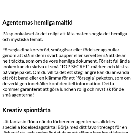
Agenternas hemliga måltid
På spionkalaset är det roligt att låta maten spegla det hemliga
och mystiska temat.
Försegla dina korvbröd, smörgåsar eller födelsedagsbullar
genom att slå in dem i svart papper eller servetter så att de är
helt täckta, som om de vore hemliga dokument. För att fullända
looken kan du skriva ut små ”TOP SECRET”-märken och klistra
på varje paket. Om du vill ta det ett steg längre kan du använda
ett rött band eller en klämma för att ”försegla” paketen, som om
de verkligen innehåller konfidentiell information. Detta
kommer garanterat att göra lunchen rolig och mystisk för de
små agenterna!
Kreativ spiontårta
Låt fantasin flöda när du förbereder agenternas alldeles
speciella födelsedagstårta! Börja med ditt favoritrecept för en
läcker tårta, och sedan är det dags att släppa loss kreativiteten