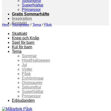
Sjöjungfrur
Superhjältar
Prinsessor
Gratis Sommarhäfte
Inspiration
Kontakt
Hem
/
Klurigheter
/
Tema
/
Påsk
Skattjakt
Knep och Knåp
Spel för barn
Kul för barn
Tema
Sommar
Höst/Halloween
Jul
Vinter
Påsk
Enhörningar
Dinosaurier
Sjöjungfrur
Superhjältar
Prinsessor
Erbjudanden