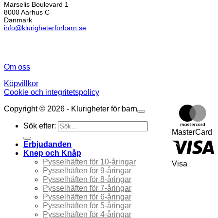
Marselis Boulevard 1
8000 Aarhus C
Danmark
info@klurigheterforbarn.se
Om oss
Köpvillkor
Cookie och integritetspolicy
Copyright © 2026 - Klurigheter för barn
Sök efter:
MasterCard
Erbjudanden
Knep och Knåp
Pysselhäften för 10-åringar
Visa
Pysselhäften för 9-åringar
Pysselhäften för 8-åringar
Pysselhäften för 7-åringar
Pysselhäften för 6-åringar
Pysselhäften för 5-åringar
Pysselhäften för 4-åringar