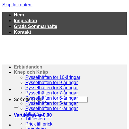
Skip to content
Hem
Inspiration
Gratis Sommarhäfte
Kontakt
Erbjudanden
Knep och Knåp
Pysselhäften för 10-åringar
Pysselhäften för 9-åringar
Pysselhäften för 8-åringar
Pysselhäften för 7-åringar
Pysselhäften för 6-åringar
Sök efter:
Pysselhäften för 5-åringar
Pysselhäften för 4-åringar
Till resan
Varukorg /
kr
0.00
Till festen
Prick till prick