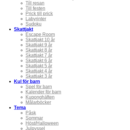
Till resan
Till festen
Prick till prick
Labyrinter
Sudoku
Skattjakt
Escape Room
Skattjakt 10 år
Skattjakt 9 år
Skattjakt 8 år
Skattjakt 7 år
Skattjakt 6 år
Skattjakt 5 år
Skattjakt 4 år
Skattjakt 3 år
Kul för barn
Spel för barn
Kalender för barn
Kuponghäften
Målarböcker
Tema
Påsk
Sommar
Höst/Halloween
Julpyssel