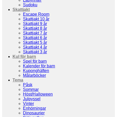
Labyrinter
Sudoku
Skattjakt
Escape Room
Skattjakt 10 år
Skattjakt 9 år
Skattjakt 8 år
Skattjakt 7 år
Skattjakt 6 år
Skattjakt 5 år
Skattjakt 4 år
Skattjakt 3 år
Kul för barn
Spel för barn
Kalender för barn
Kuponghäften
Målarböcker
Tema
Påsk
Sommar
Höst/Halloween
Julpyssel
Vinter
Enhörningar
Dinosaurier