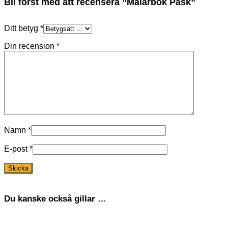
Bli först med att recensera ”Målarbok Påsk”
Ditt betyg
*
Din recension
*
Namn
*
E-post
*
Du kanske också gillar …