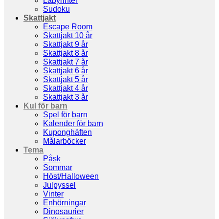
Labyrinter
Sudoku
Skattjakt
Escape Room
Skattjakt 10 år
Skattjakt 9 år
Skattjakt 8 år
Skattjakt 7 år
Skattjakt 6 år
Skattjakt 5 år
Skattjakt 4 år
Skattjakt 3 år
Kul för barn
Spel för barn
Kalender för barn
Kuponghäften
Målarböcker
Tema
Påsk
Sommar
Höst/Halloween
Julpyssel
Vinter
Enhörningar
Dinosaurier