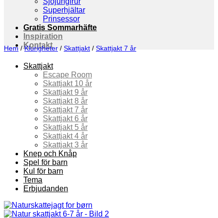
Sjöjungfrur
Superhjältar
Prinsessor
Gratis Sommarhäfte
Inspiration
Kontakt
Hem
/
Klurigheter
/
Skattjakt
/
Skattjakt 7 år
Skattjakt
Escape Room
Skattjakt 10 år
Skattjakt 9 år
Skattjakt 8 år
Skattjakt 7 år
Skattjakt 6 år
Skattjakt 5 år
Skattjakt 4 år
Skattjakt 3 år
Knep och Knåp
Spel för barn
Kul för barn
Tema
Erbjudanden