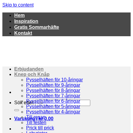
Skip to content
Hem
Inspiration
Gratis Sommarhäfte
Kontakt
Erbjudanden
Knep och Knåp
Pysselhäften för 10-åringar
Pysselhäften för 9-åringar
Pysselhäften för 8-åringar
Pysselhäften för 7-åringar
Pysselhäften för 6-åringar
Sök efter:
Pysselhäften för 5-åringar
Pysselhäften för 4-åringar
Till resan
Varukorg /
kr
0.00
Till festen
Prick till prick