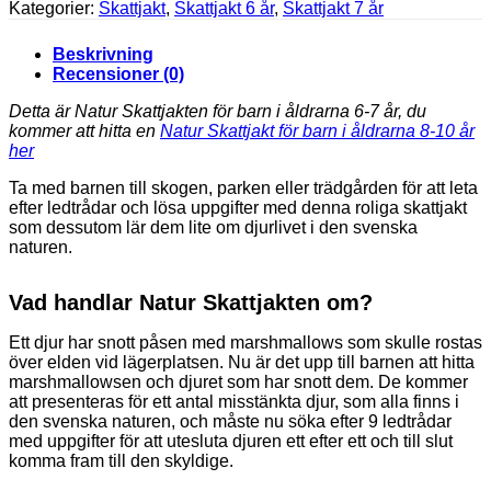
Kategorier:
Skattjakt
,
Skattjakt 6 år
,
Skattjakt 7 år
Beskrivning
Recensioner (0)
Detta är Natur Skattjakten för barn i åldrarna 6-7 år, du
kommer att hitta en
Natur Skattjakt för barn i åldrarna 8-10 år
her
Ta med barnen till skogen, parken eller trädgården för att leta
efter ledtrådar och lösa uppgifter med denna roliga skattjakt
som dessutom lär dem lite om djurlivet i den svenska
naturen.
Vad handlar Natur Skattjakten om?
Ett djur har snott påsen med marshmallows som skulle rostas
över elden vid lägerplatsen. Nu är det upp till barnen att hitta
marshmallowsen och djuret som har snott dem. De kommer
att presenteras för ett antal misstänkta djur, som alla finns i
den svenska naturen, och måste nu söka efter 9 ledtrådar
med uppgifter för att utesluta djuren ett efter ett och till slut
komma fram till den skyldige.