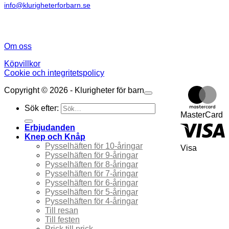
info@klurigheterforbarn.se
Om oss
Köpvillkor
Cookie och integritetspolicy
Copyright © 2026 - Klurigheter för barn
Sök efter:
MasterCard
Erbjudanden
Knep och Knåp
Pysselhäften för 10-åringar
Visa
Pysselhäften för 9-åringar
Pysselhäften för 8-åringar
Pysselhäften för 7-åringar
Pysselhäften för 6-åringar
Pysselhäften för 5-åringar
Pysselhäften för 4-åringar
Till resan
Till festen
Prick till prick