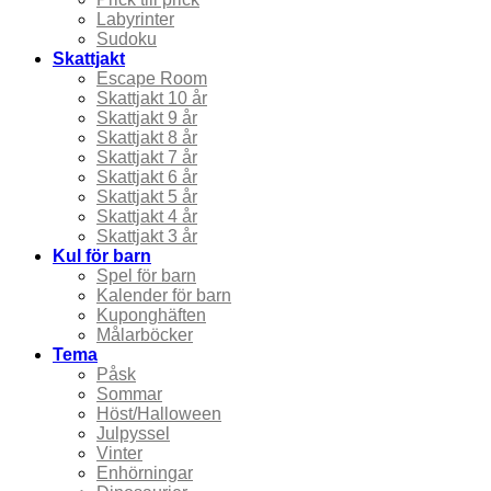
Labyrinter
Sudoku
Skattjakt
Escape Room
Skattjakt 10 år
Skattjakt 9 år
Skattjakt 8 år
Skattjakt 7 år
Skattjakt 6 år
Skattjakt 5 år
Skattjakt 4 år
Skattjakt 3 år
Kul för barn
Spel för barn
Kalender för barn
Kuponghäften
Målarböcker
Tema
Påsk
Sommar
Höst/Halloween
Julpyssel
Vinter
Enhörningar