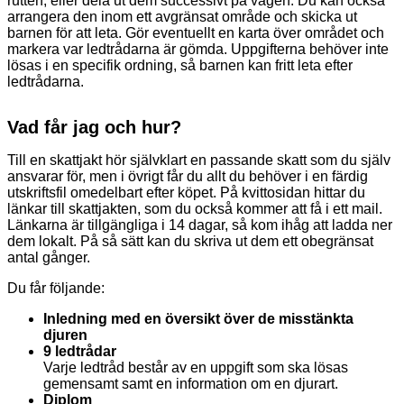
rutten, eller dela ut dem successivt på vägen. Du kan också
arrangera den inom ett avgränsat område och skicka ut
barnen för att leta. Gör eventuellt en karta över området och
markera var ledtrådarna är gömda. Uppgifterna behöver inte
lösas i en specifik ordning, så barnen kan fritt leta efter
ledtrådarna.
Vad får jag och hur?
Till en skattjakt hör självklart en passande skatt som du själv
ansvarar för, men i övrigt får du allt du behöver i en färdig
utskriftsfil omedelbart efter köpet. På kvittosidan hittar du
länkar till skattjakten, som du också kommer att få i ett mail.
Länkarna är tillgängliga i 14 dagar, så kom ihåg att ladda ner
dem lokalt. På så sätt kan du skriva ut dem ett obegränsat
antal gånger.
Du får följande:
Inledning med en översikt över de misstänkta
djuren
9 ledtrådar
Varje ledtråd består av en uppgift som ska lösas
gemensamt samt en information om en djurart.
Diplom