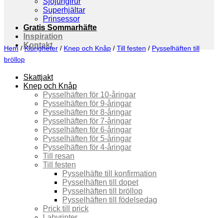
Sjöjungfrur
Superhjältar
Prinsessor
Gratis Sommarhäfte
Inspiration
Kontakt
Hem
/
Klurigheter
/
Knep och Knåp
/
Till festen
/
Pysselhäften till
bröllop
Skattjakt
Knep och Knåp
Pysselhäften för 10-åringar
Pysselhäften för 9-åringar
Pysselhäften för 8-åringar
Pysselhäften för 7-åringar
Pysselhäften för 6-åringar
Pysselhäften för 5-åringar
Pysselhäften för 4-åringar
Till resan
Till festen
Pysselhäfte till konfirmation
Pysselhäften till dopet
Pysselhäften till bröllop
Pysselhäften till födelsedag
Prick till prick
Labyrinter