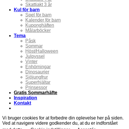
Skattjakt 3 år
Kul för barn
Spel för barn
Kalender för barn
Kuponghäften
Målarböcker
Tema
Påsk
Sommar
Höst/Halloween
Julpyssel
Vinter
Enhörningar
Dinosaurier
Sjöjungfrur
Superhjältar
Prinsessor
Gratis Sommarhäfte
Inspiration
Kontakt
Vi bruger cookies for at forbedre din oplevelse her på siden.
Ved at navigere videre godkender du, at du er indforstået