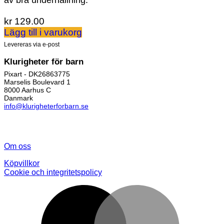
kr
129.00
Lägg till i varukorg
Levereras via e-post
Klurigheter för barn
Pixart - DK26863775
Marselis Boulevard 1
8000 Aarhus C
Danmark
info@klurigheterforbarn.se
Om oss
Köpvillkor
Cookie och integritetspolicy