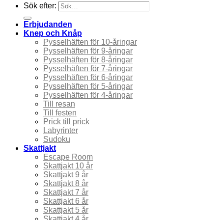
Sök efter:
Erbjudanden
Knep och Knåp
Pysselhäften för 10-åringar
Pysselhäften för 9-åringar
Pysselhäften för 8-åringar
Pysselhäften för 7-åringar
Pysselhäften för 6-åringar
Pysselhäften för 5-åringar
Pysselhäften för 4-åringar
Till resan
Till festen
Prick till prick
Labyrinter
Sudoku
Skattjakt
Escape Room
Skattjakt 10 år
Skattjakt 9 år
Skattjakt 8 år
Skattjakt 7 år
Skattjakt 6 år
Skattjakt 5 år
Skattjakt 4 år