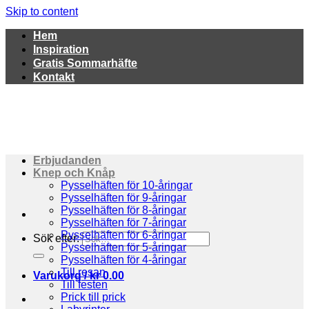
Skip to content
Hem
Inspiration
Gratis Sommarhäfte
Kontakt
Erbjudanden
Knep och Knåp
Pysselhäften för 10-åringar
Pysselhäften för 9-åringar
Pysselhäften för 8-åringar
Pysselhäften för 7-åringar
Pysselhäften för 6-åringar
Sök efter:
Pysselhäften för 5-åringar
Pysselhäften för 4-åringar
Till resan
Varukorg /
kr
0.00
Till festen
Prick till prick