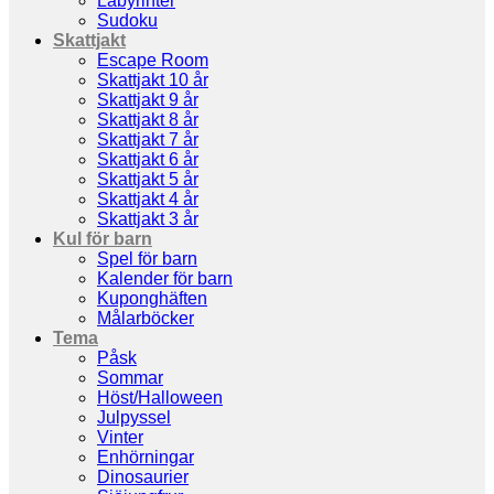
Labyrinter
Sudoku
Skattjakt
Escape Room
Skattjakt 10 år
Skattjakt 9 år
Skattjakt 8 år
Skattjakt 7 år
Skattjakt 6 år
Skattjakt 5 år
Skattjakt 4 år
Skattjakt 3 år
Kul för barn
Spel för barn
Kalender för barn
Kuponghäften
Målarböcker
Tema
Påsk
Sommar
Höst/Halloween
Julpyssel
Vinter
Enhörningar
Dinosaurier