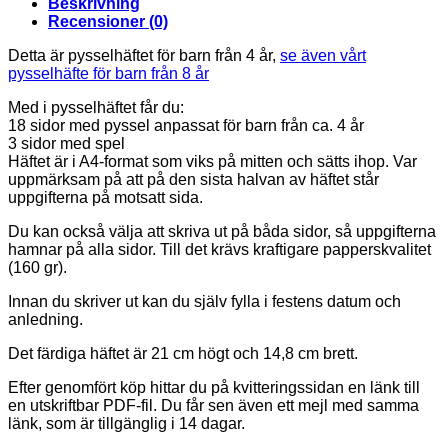
Beskrivning
Recensioner (0)
Detta är pysselhäftet för barn från 4 år,
se även vårt
pysselhäfte för barn från 8 år
Med i pysselhäftet får du:
18 sidor med pyssel anpassat för barn från ca. 4 år
3 sidor med spel
Häftet är i A4-format som viks på mitten och sätts ihop. Var
uppmärksam på att på den sista halvan av häftet står
uppgifterna på motsatt sida.
Du kan också välja att skriva ut på båda sidor, så uppgifterna
hamnar på alla sidor. Till det krävs kraftigare papperskvalitet
(160 gr).
Innan du skriver ut kan du själv fylla i festens datum och
anledning.
Det färdiga häftet är 21 cm högt och 14,8 cm brett.
Efter genomfört köp hittar du på kvitteringssidan en länk till
en utskriftbar PDF-fil. Du får sen även ett mejl med samma
länk, som är tillgänglig i 14 dagar.