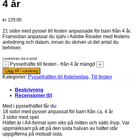
4 år
kr
129.00
21 sidor med pyssel till festen anpassade för barn från 4 år.
Framsidan anpassar du själv i Adobe Reader med festens
anledning och datum, innan du skriver ut det antal du
behöver.
Levereras via e-post
Pysselhäfte till festen - från 4 år mängd
Lägg till i varukorg
Kategorier:
Pysselhäften till födelsedag
,
Till festen
Beskrivning
Recensioner (0)
Med i pysselhäftet får du:
18 sidor med pyssel anpassat för barn från ca. 4 år
3 sidor med spel
Häftet är i A4-format som viks på mitten och sätts ihop. Var
uppmärksam på att på den sista halvan av häftet står
uppgifterna på motsatt sida.