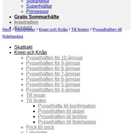
Sjöjungfrur
Superhjältar
Prinsessor
Gratis Sommarhäfte
Inspiration
Kontakt
Hem
/
Klurigheter
/
Knep och Knåp
/
Till festen
/
Pysselhäften till
födelsedag
Skattjakt
Knep och Knåp
Pysselhäften för 10-åringar
Pysselhäften för 9-åringar
Pysselhäften för 8-åringar
Pysselhäften för 7-åringar
Pysselhäften för 6-åringar
Pysselhäften för 5-åringar
Pysselhäften för 4-åringar
Till resan
Till festen
Pysselhäfte till konfirmation
Pysselhäften till dopet
Pysselhäften till bröllop
Pysselhäften till födelsedag
Prick till prick
Labyrinter