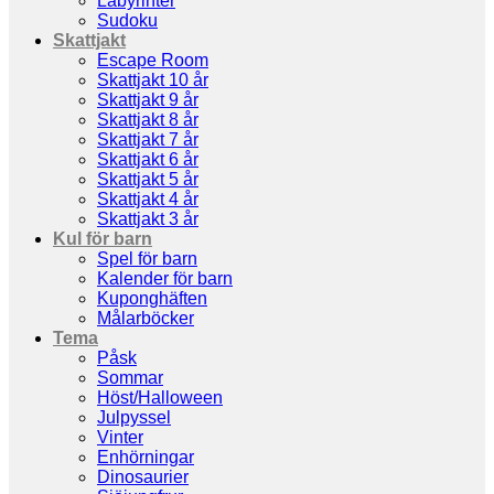
Labyrinter
Sudoku
Skattjakt
Escape Room
Skattjakt 10 år
Skattjakt 9 år
Skattjakt 8 år
Skattjakt 7 år
Skattjakt 6 år
Skattjakt 5 år
Skattjakt 4 år
Skattjakt 3 år
Kul för barn
Spel för barn
Kalender för barn
Kuponghäften
Målarböcker
Tema
Påsk
Sommar
Höst/Halloween
Julpyssel
Vinter
Enhörningar
Dinosaurier