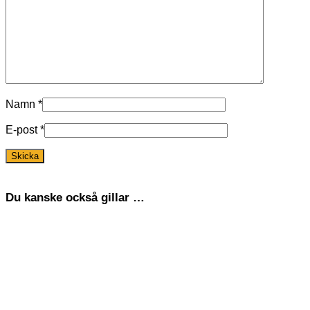
Namn
*
E-post
*
Du kanske också gillar …