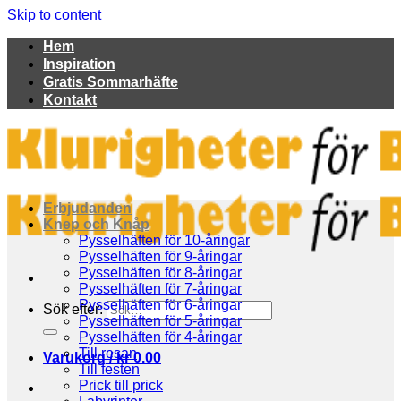
Skip to content
Hem
Inspiration
Gratis Sommarhäfte
Kontakt
Erbjudanden
Knep och Knåp
Pysselhäften för 10-åringar
Pysselhäften för 9-åringar
Pysselhäften för 8-åringar
Pysselhäften för 7-åringar
Pysselhäften för 6-åringar
Sök efter:
Pysselhäften för 5-åringar
Pysselhäften för 4-åringar
Till resan
Varukorg /
kr
0.00
Till festen
Prick till prick