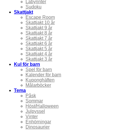
Labyrinter
Sudoku
Skattjakt
Escape Room
Skattjakt 10 år
Skattjakt 9 år
Skattjakt 8 år
Skattjakt 7 år
Skattjakt 6 år
Skattjakt 5 år
Skattjakt 4 år
Skattjakt 3 år
Kul för barn
Spel för barn
Kalender för barn
Kuponghäften
Målarböcker
Tema
Påsk
Sommar
Höst/Halloween
Julpyssel
Vinter
Enhörningar
Dinosaurier