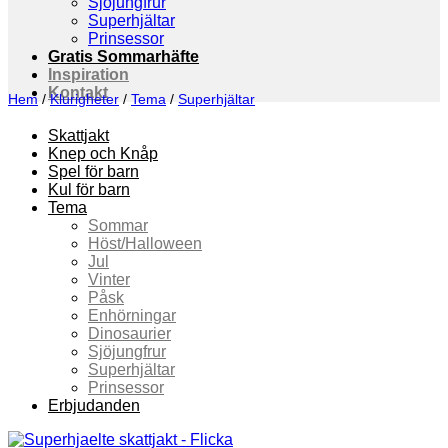
Sjöjungfrur
Superhjältar
Prinsessor
Gratis Sommarhäfte
Inspiration
Kontakt
Hem
/
Klurigheter
/
Tema
/
Superhjältar
Skattjakt
Knep och Knåp
Spel för barn
Kul för barn
Tema
Sommar
Höst/Halloween
Jul
Vinter
Påsk
Enhörningar
Dinosaurier
Sjöjungfrur
Superhjältar
Prinsessor
Erbjudanden