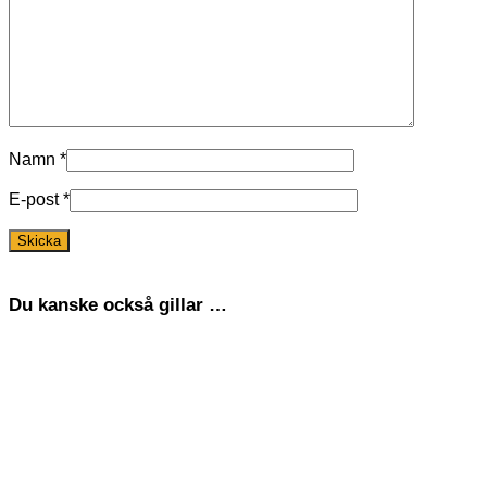
Namn
*
E-post
*
Du kanske också gillar …