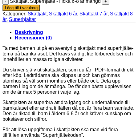
Skattjakt Superhjälte - flicka 6-8 år mängd
Lägg till i varukorg
Kategorier:
Skattjakt
,
Skattjakt 6 år
,
Skattjakt 7 år
,
Skattjakt 8
år
,
Superhjältar
Beskrivning
Recensioner (0)
Ta med barnen ut på en äventyrlig skattjakt med superhjälte-
tema på barnkalaset. Det krävs väldigt lite förberedelser och
innehåller en massa roliga aktiviteter.
Du skriver själv ut skattjakten, som du får i PDF-format direkt
efter köp. Ledtrådarna ska klippas ut och kan gömmas
utomhus så väl som inomhus eller både ock. Dela upp
barnen i lag om de är många. De får den bästa upplevelsen
om de är max 5 personer i varje lag.
Skattjakten är superbra att dra igång och underhållande till
barnkalaset eller andra tillfällen då det är flera barn samlade.
Den är riktad till barn i åldern 6-8 år och kräver kunskap om
bokstäver och siffror.
För att lösa uppgifterna i skattjakten ska man vid flera
tillfällen använda ”Superhjältekoden”.