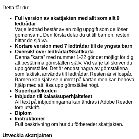
Detta får du:
Full version av skattjakten med allt som allt 9
ledtrådar
Varje ledtråd består av en rolig uppgift som de löser
gemensamt. Den första delar du ut till barnen, resten
hittar de själva.
Kortare version med 7 ledtrådar till de yngsta barn
Översikt över ledtrådar/Skattkarta
Denna ”karta” med nummer 1-22 gör det möjligt för dig
att bestämma gömställen själv. Vid varje tal skriver du
upp gömstället. Det är endast några av gömställena
som faktiskt används till ledtrådar. Resten är villospår.
Barnen kan själv se numret på kartan men kan behöva
hjälp med att läsa upp gömstället högt.
Superhjältekoden
Inbjudan till kalas/superhjältefest
All text på inbjudningarna kan ändras i Adobe Reader
före utskrift.
Diplom
Instruktioner
Full beskrivning om hur du förbereder skattjakten.
Utveckla skattjakten