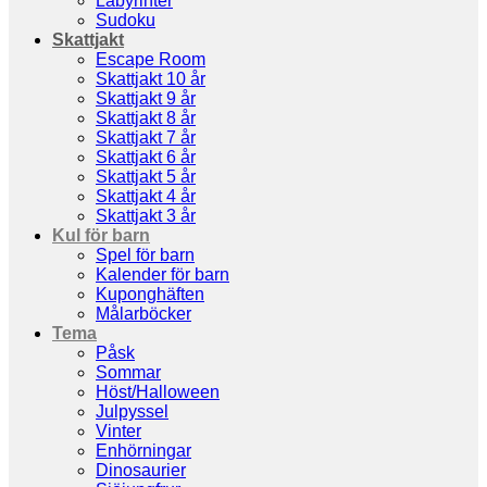
Labyrinter
Sudoku
Skattjakt
Escape Room
Skattjakt 10 år
Skattjakt 9 år
Skattjakt 8 år
Skattjakt 7 år
Skattjakt 6 år
Skattjakt 5 år
Skattjakt 4 år
Skattjakt 3 år
Kul för barn
Spel för barn
Kalender för barn
Kuponghäften
Målarböcker
Tema
Påsk
Sommar
Höst/Halloween
Julpyssel
Vinter
Enhörningar
Dinosaurier