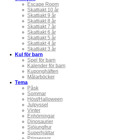
Escape Room
Skattjakt 10 år
Skattjakt 9 år
Skattjakt 8 år
Skattjakt 7 år
Skattjakt 6 år
Skattjakt 5 år
Skattjakt 4 år
Skattjakt 3 år
Kul för barn
Spel för barn
Kalender för barn
Kuponghäften
Målarböcker
Tema
Påsk
Sommar
Höst/Halloween
Julpyssel
Vinter
Enhörningar
Dinosaurier
Sjöjungfrur
Superhjältar
Prinsessor