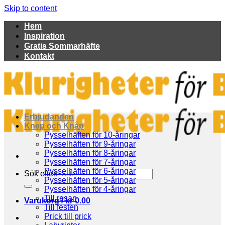
Skip to content
Hem
Inspiration
Gratis Sommarhäfte
Kontakt
Erbjudanden
Knep och Knåp
Pysselhäften för 10-åringar
Pysselhäften för 9-åringar
Pysselhäften för 8-åringar
Pysselhäften för 7-åringar
Pysselhäften för 6-åringar
Sök efter:
Pysselhäften för 5-åringar
Pysselhäften för 4-åringar
Till resan
Varukorg /
kr
0.00
Till festen
Prick till prick