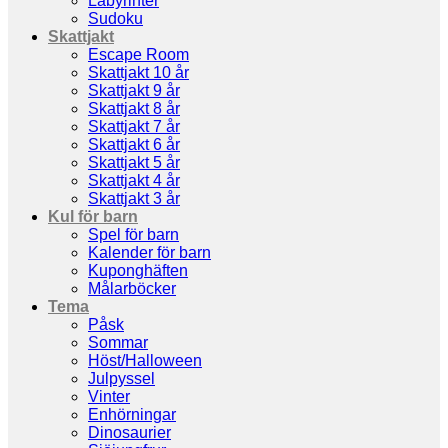
Labyrinter
Sudoku
Skattjakt
Escape Room
Skattjakt 10 år
Skattjakt 9 år
Skattjakt 8 år
Skattjakt 7 år
Skattjakt 6 år
Skattjakt 5 år
Skattjakt 4 år
Skattjakt 3 år
Kul för barn
Spel för barn
Kalender för barn
Kuponghäften
Målarböcker
Tema
Påsk
Sommar
Höst/Halloween
Julpyssel
Vinter
Enhörningar
Dinosaurier