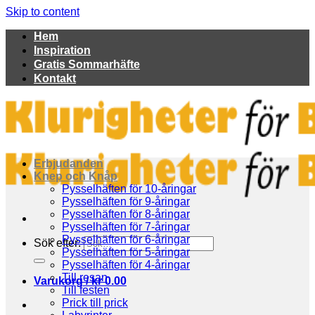
Skip to content
Hem
Inspiration
Gratis Sommarhäfte
Kontakt
Erbjudanden
Knep och Knåp
Pysselhäften för 10-åringar
Pysselhäften för 9-åringar
Pysselhäften för 8-åringar
Pysselhäften för 7-åringar
Pysselhäften för 6-åringar
Sök efter:
Pysselhäften för 5-åringar
Pysselhäften för 4-åringar
Till resan
Varukorg /
kr
0.00
Till festen
Prick till prick