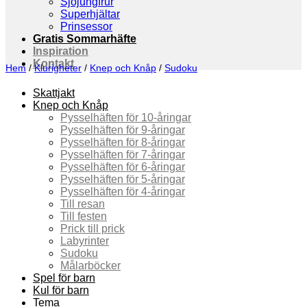
Sjöjungfrur
Superhjältar
Prinsessor
Gratis Sommarhäfte
Inspiration
Kontakt
Hem
/
Klurigheter
/
Knep och Knåp
/
Sudoku
Skattjakt
Knep och Knåp
Pysselhäften för 10-åringar
Pysselhäften för 9-åringar
Pysselhäften för 8-åringar
Pysselhäften för 7-åringar
Pysselhäften för 6-åringar
Pysselhäften för 5-åringar
Pysselhäften för 4-åringar
Till resan
Till festen
Prick till prick
Labyrinter
Sudoku
Målarböcker
Spel för barn
Kul för barn
Tema