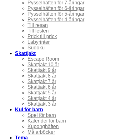
Pysselhäften för 7-åringar
Pysselhäften för 6-åringar
Pysselhäften för 5-åringar
Pysselhäften för 4-åringar
Till resan
Till festen
Prick till prick
Labyrinter
Sudoku
Skattjakt
Escape Room
Skattjakt 10 år
Skattjakt 9 år
Skattjakt 8 år
Skattjakt 7 år
Skattjakt 6 år
Skattjakt 5 år
Skattjakt 4 år
Skattjakt 3 år
Kul för barn
Spel för barn
Kalender för barn
Kuponghäften
Målarböcker
Tema