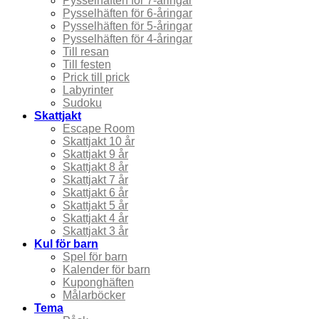
Pysselhäften för 7-åringar
Pysselhäften för 6-åringar
Pysselhäften för 5-åringar
Pysselhäften för 4-åringar
Till resan
Till festen
Prick till prick
Labyrinter
Sudoku
Skattjakt
Escape Room
Skattjakt 10 år
Skattjakt 9 år
Skattjakt 8 år
Skattjakt 7 år
Skattjakt 6 år
Skattjakt 5 år
Skattjakt 4 år
Skattjakt 3 år
Kul för barn
Spel för barn
Kalender för barn
Kuponghäften
Målarböcker
Tema