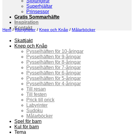
Sjöjungfrur
Superhjältar
Prinsessor
Gratis Sommarhäfte
Inspiration
Kontakt
Hem
/
Klurigheter
/
Knep och Knåp
/
Målarböcker
Skattjakt
Knep och Knåp
Pysselhäften för 10-åringar
Pysselhäften för 9-åringar
Pysselhäften för 8-åringar
Pysselhäften för 7-åringar
Pysselhäften för 6-åringar
Pysselhäften för 5-åringar
Pysselhäften för 4-åringar
Till resan
Till festen
Prick till prick
Labyrinter
Sudoku
Målarböcker
Spel för barn
Kul för barn
Tema