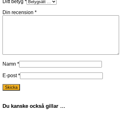
Ditt betyg
*
Din recension
*
Namn
*
E-post
*
Du kanske också gillar …