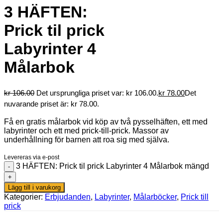
3 HÄFTEN:
Prick til prick
Labyrinter 4
Målarbok
kr
106.00
Det ursprungliga priset var: kr 106.00.
kr
78.00
Det
nuvarande priset är: kr 78.00.
Få en gratis målarbok vid köp av två pysselhäften, ett med
labyrinter och ett med prick-till-prick. Massor av
underhållning för barnen att roa sig med själva.
Levereras via e-post
3 HÄFTEN: Prick til prick Labyrinter 4 Målarbok mängd
Lägg till i varukorg
Kategorier:
Erbjudanden
,
Labyrinter
,
Målarböcker
,
Prick till
prick