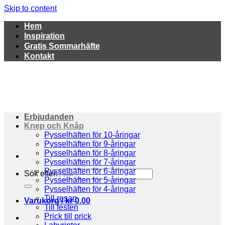
Skip to content
Hem
Inspiration
Gratis Sommarhäfte
Kontakt
Erbjudanden
Knep och Knåp
Pysselhäften för 10-åringar
Pysselhäften för 9-åringar
Pysselhäften för 8-åringar
Pysselhäften för 7-åringar
Pysselhäften för 6-åringar
Sök efter:
Pysselhäften för 5-åringar
Pysselhäften för 4-åringar
Till resan
Varukorg /
kr
0.00
Till festen
Prick till prick