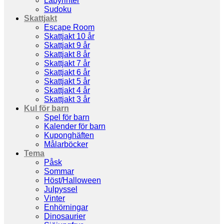
Labyrinter
Sudoku
Skattjakt
Escape Room
Skattjakt 10 år
Skattjakt 9 år
Skattjakt 8 år
Skattjakt 7 år
Skattjakt 6 år
Skattjakt 5 år
Skattjakt 4 år
Skattjakt 3 år
Kul för barn
Spel för barn
Kalender för barn
Kuponghäften
Målarböcker
Tema
Påsk
Sommar
Höst/Halloween
Julpyssel
Vinter
Enhörningar
Dinosaurier