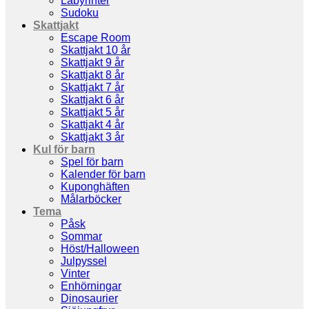
Labyrinter
Sudoku
Skattjakt
Escape Room
Skattjakt 10 år
Skattjakt 9 år
Skattjakt 8 år
Skattjakt 7 år
Skattjakt 6 år
Skattjakt 5 år
Skattjakt 4 år
Skattjakt 3 år
Kul för barn
Spel för barn
Kalender för barn
Kuponghäften
Målarböcker
Tema
Påsk
Sommar
Höst/Halloween
Julpyssel
Vinter
Enhörningar
Dinosaurier