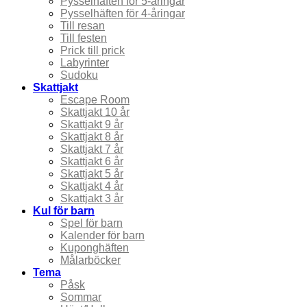
Pysselhäften för 5-åringar
Pysselhäften för 4-åringar
Till resan
Till festen
Prick till prick
Labyrinter
Sudoku
Skattjakt
Escape Room
Skattjakt 10 år
Skattjakt 9 år
Skattjakt 8 år
Skattjakt 7 år
Skattjakt 6 år
Skattjakt 5 år
Skattjakt 4 år
Skattjakt 3 år
Kul för barn
Spel för barn
Kalender för barn
Kuponghäften
Målarböcker
Tema
Påsk
Sommar