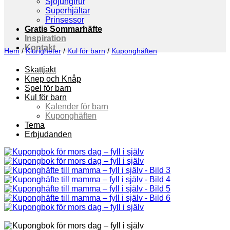
Sjöjungfrur
Superhjältar
Prinsessor
Gratis Sommarhäfte
Inspiration
Kontakt
Hem
/
Klurigheter
/
Kul för barn
/
Kuponghäften
Skattjakt
Knep och Knåp
Spel för barn
Kul för barn
Kalender för barn
Kuponghäften
Tema
Erbjudanden