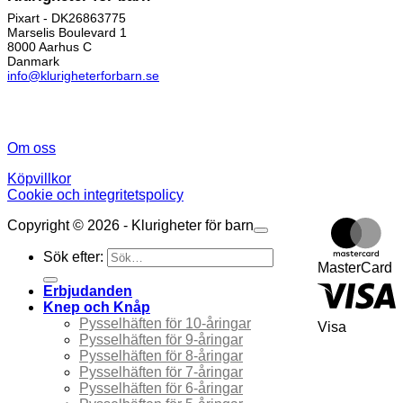
Pixart - DK26863775
Marselis Boulevard 1
8000 Aarhus C
Danmark
info@klurigheterforbarn.se
Om oss
Köpvillkor
Cookie och integritetspolicy
Copyright © 2026 - Klurigheter för barn
Sök efter:
MasterCard
Erbjudanden
Knep och Knåp
Pysselhäften för 10-åringar
Visa
Pysselhäften för 9-åringar
Pysselhäften för 8-åringar
Pysselhäften för 7-åringar
Pysselhäften för 6-åringar