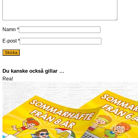
Namn
*
E-post
*
Du kanske också gillar …
Rea!