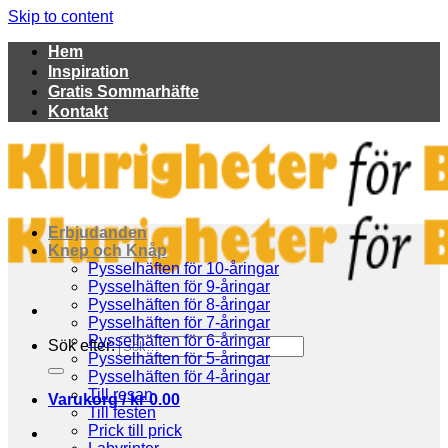
Skip to content
Hem
Inspiration
Gratis Sommarhäfte
Kontakt
Erbjudanden
Knep och Knåp
Pysselhäften för 10-åringar
Pysselhäften för 9-åringar
Pysselhäften för 8-åringar
Pysselhäften för 7-åringar
Pysselhäften för 6-åringar
Sök efter:
Pysselhäften för 5-åringar
Pysselhäften för 4-åringar
Till resan
Varukorg /
kr
0.00
Till festen
Prick till prick