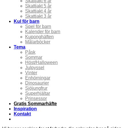
Skattjakt 6 år
Skattjakt 5 år
Skattjakt 4 år
Skattjakt 3 år
Kul för barn
Spel för barn
Kalender för barn
Kuponghäften
Målarböcker
Tema
Påsk
Sommar
Höst/Halloween
Julpyssel
Vinter
Enhörningar
Dinosaurier
Sjöjungfrur
Superhjältar
Prinsessor
Gratis Sommarhäfte
Inspiration
Kontakt