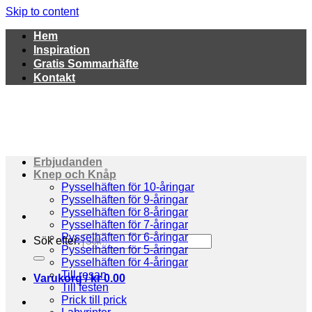
Skip to content
Hem
Inspiration
Gratis Sommarhäfte
Kontakt
Erbjudanden
Knep och Knåp
Pysselhäften för 10-åringar
Pysselhäften för 9-åringar
Pysselhäften för 8-åringar
Pysselhäften för 7-åringar
Pysselhäften för 6-åringar
Sök efter:
Pysselhäften för 5-åringar
Pysselhäften för 4-åringar
Till resan
Varukorg /
kr
0.00
Till festen
Prick till prick