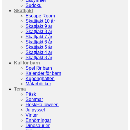
Labyrinter
Sudoku
Skattjakt
Escape Room
Skattjakt 10 år
Skattjakt 9 år
Skattjakt 8 år
Skattjakt 7 år
Skattjakt 6 år
Skattjakt 5 år
Skattjakt 4 år
Skattjakt 3 år
Kul för barn
Spel för barn
Kalender för barn
Kuponghäften
Målarböcker
Tema
Påsk
Sommar
Höst/Halloween
Julpyssel
Vinter
Enhörningar
Dinosaurier