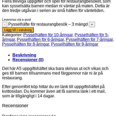
Flera trevliga uppgifter och spel för restaurangbesöket, som
kan sysselsätta barnen medan ni väntar på maten. Detta är
den tredje utgåvan i serien av små häften för väntetiden.
Levereras via e-post
Pysselhäfte för restaurangbesök – 3 mängd
Lägg till i varukorg
Kategorier:
Pysselhäften för 10-åringar
,
Pysselhäften för 5-
åringar
,
Pysselhäften för 6-åringar
,
Pysselhäften för 7-åringar
,
Pysselhäften för 8-åringar
,
Pysselhäften för 9-åringar
Beskrivning
Recensioner (0)
Det här A5 uppgiftshäftet ska bara skrivas ut och vikas och
ges till barnen tillsammans med färgpennor när ni är på
restaurang.
Efter genomfört köp hittar du en länk till uppgiftshäftet på
kvittosidan. Du kommer även att få samma länk i ett mail,
som är tillgängligt i 14 dagar.
Recensioner