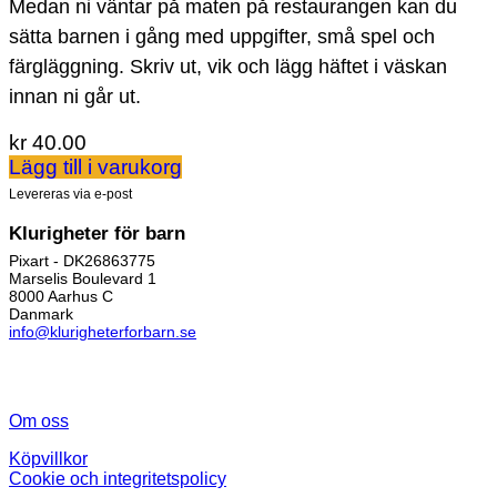
Medan ni väntar på maten på restaurangen kan du
sätta barnen i gång med uppgifter, små spel och
färgläggning. Skriv ut, vik och lägg häftet i väskan
innan ni går ut.
kr
40.00
Lägg till i varukorg
Levereras via e-post
Klurigheter för barn
Pixart - DK26863775
Marselis Boulevard 1
8000 Aarhus C
Danmark
info@klurigheterforbarn.se
Om oss
Köpvillkor
Cookie och integritetspolicy