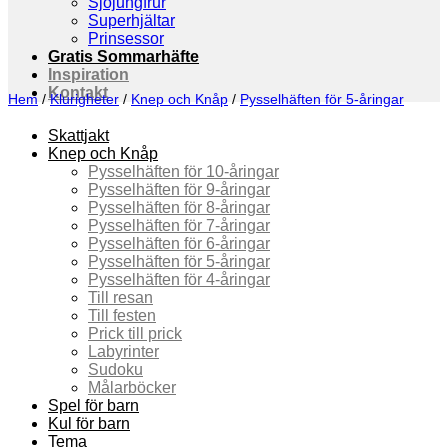
Sjöjungfrur
Superhjältar
Prinsessor
Gratis Sommarhäfte
Inspiration
Kontakt
Hem
/
Klurigheter
/
Knep och Knåp
/
Pysselhäften för 5-åringar
Skattjakt
Knep och Knåp
Pysselhäften för 10-åringar
Pysselhäften för 9-åringar
Pysselhäften för 8-åringar
Pysselhäften för 7-åringar
Pysselhäften för 6-åringar
Pysselhäften för 5-åringar
Pysselhäften för 4-åringar
Till resan
Till festen
Prick till prick
Labyrinter
Sudoku
Målarböcker
Spel för barn
Kul för barn
Tema