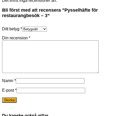
Det finns inga recensioner än.
Bli först med att recensera ”Pysselhäfte för
restaurangbesök – 3”
Ditt betyg
*
Din recension
*
Namn
*
E-post
*
Du kanske också gillar …