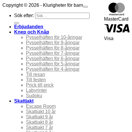
Copyright © 2026 - Klurigheter för barn
Sök efter:
MasterCard
Erbjudanden
Knep och Knåp
Pysselhäften för 10-åringar
Visa
Pysselhäften för 9-åringar
Pysselhäften för 8-åringar
Pysselhäften för 7-åringar
Pysselhäften för 6-åringar
Pysselhäften för 5-åringar
Pysselhäften för 4-åringar
Till resan
Till festen
Prick till prick
Labyrinter
Sudoku
Skattjakt
Escape Room
Skattjakt 10 år
Skattjakt 9 år
Skattjakt 8 år
Skattjakt 7 år