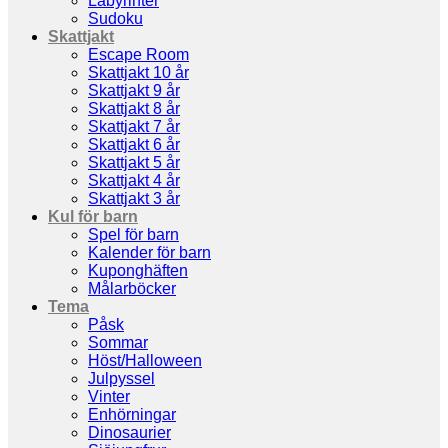
Labyrinter
Sudoku
Skattjakt
Escape Room
Skattjakt 10 år
Skattjakt 9 år
Skattjakt 8 år
Skattjakt 7 år
Skattjakt 6 år
Skattjakt 5 år
Skattjakt 4 år
Skattjakt 3 år
Kul för barn
Spel för barn
Kalender för barn
Kuponghäften
Målarböcker
Tema
Påsk
Sommar
Höst/Halloween
Julpyssel
Vinter
Enhörningar
Dinosaurier