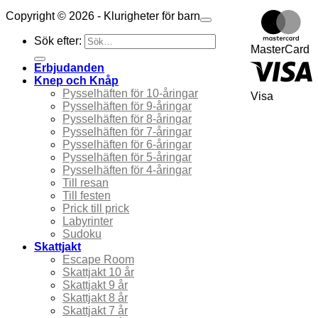
Copyright © 2026 - Klurigheter för barn
Sök efter:
MasterCard
Erbjudanden
Knep och Knåp
Pysselhäften för 10-åringar
Visa
Pysselhäften för 9-åringar
Pysselhäften för 8-åringar
Pysselhäften för 7-åringar
Pysselhäften för 6-åringar
Pysselhäften för 5-åringar
Pysselhäften för 4-åringar
Till resan
Till festen
Prick till prick
Labyrinter
Sudoku
Skattjakt
Escape Room
Skattjakt 10 år
Skattjakt 9 år
Skattjakt 8 år
Skattjakt 7 år