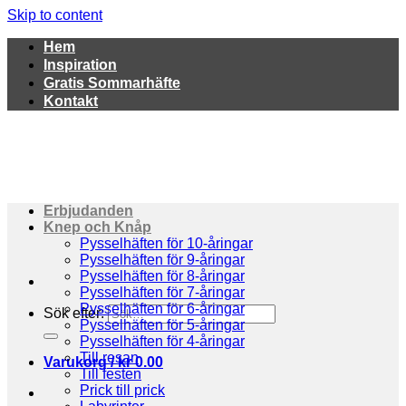
Skip to content
Hem
Inspiration
Gratis Sommarhäfte
Kontakt
Erbjudanden
Knep och Knåp
Pysselhäften för 10-åringar
Pysselhäften för 9-åringar
Pysselhäften för 8-åringar
Pysselhäften för 7-åringar
Pysselhäften för 6-åringar
Sök efter:
Pysselhäften för 5-åringar
Pysselhäften för 4-åringar
Till resan
Varukorg /
kr
0.00
Till festen
Prick till prick