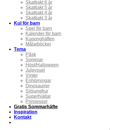
Skattjakt 6 år
Skattjakt 5 år
Skattjakt 4 år
Skattjakt 3 år
Kul för barn
Spel för barn
Kalender för barn
Kuponghäften
Målarböcker
Tema
Påsk
Sommar
Höst/Halloween
Julpyssel
Vinter
Enhörningar
Dinosaurier
Sjöjungfrur
Superhjältar
Prinsessor
Gratis Sommarhäfte
Inspiration
Kontakt